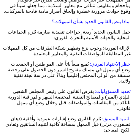
وبأحجام ومقاييس تتنافى مع معايير السلامة، مما جعلها سبباً في
وقوع حوادث مرورية خطيرة وإلحاق أضرار مادية فادحة بالمركبات.
ماذا ينص القانون الجديد بشأن الممهلات؟
حمل القانون الجديد أربعة إجراءات تنفيذية صارمة تُلزم الجماعات
المحلية والجهات الأمنية بالتحرك الفوري:
الإزالة الفورية: وجوب نزع وتطهير شبكة الطرقات من كل الممهلات
غير المطابقة للمواصفات التقنية والمعايير المعتمدة.
حظر الاجتهاد الفردي:
يُمنع منعاً باتاً على المواطنين أو الجمعيات
وضع أي ممهل في مسلك مفتوح للسير دون الحصول على رخصة
مسبقة من الوالي المختص إقليمياً وبناءً على دراسة لجنة تقنية
ولائية.
تحديد المسؤوليات:
يفرض القانون على رئيس المجلس الشعبي
البلدي (المير) والمصالح التقنية المختصة السهر والمراقبة الدورية
للتأكد من المقاسات والمواصفات قبل وخلال وضع أي ممهل
قانوني.
التنبيه المسبق:
يُلزم القانون وضع إشارات عمودية وأفقية (دهان
فسفوري مرئي) قبل الممهل بمسافة كافية لتنبيه السائقين وتفادي
الكبح المفاجئ.