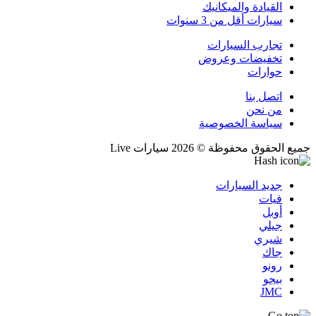
القيادة والميكانيك
سيارات أقل من 3 سنوات
تجارب السيارات
تخفيضات وعروض
حوارات
اتصل بنا
من نحن
سياسة الخصوصية
جميع الحقوق محفوظة © 2026 سيارات Live
جديد السيارات
فيات
أوبل
جيلي
شيري
جاك
رونو
بيجو
JMC