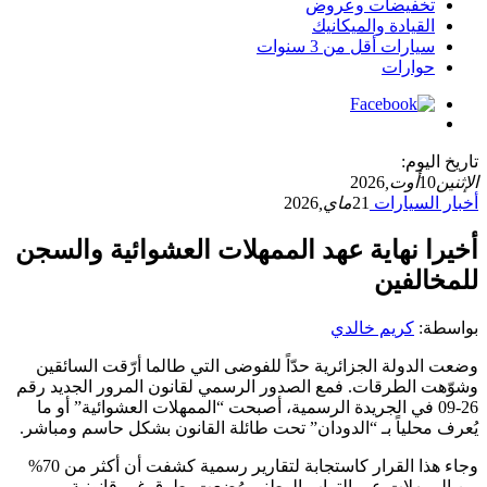
تخفيضات وعروض
القيادة والميكانيك
سيارات أقل من 3 سنوات
حوارات
تاريخ اليوم:
الإثنين
10
أوت,
2026
أخبار السيارات
21
ماي,
2026
أخيرا نهاية عهد الممهلات العشوائية والسجن
للمخالفين
بواسطة:
كريم خالدي
وضعت الدولة الجزائرية حدّاً للفوضى التي طالما أرّقت السائقين
وشوّهت الطرقات. فمع الصدور الرسمي لقانون المرور الجديد رقم
26-09 في الجريدة الرسمية، أصبحت “الممهلات العشوائية” أو ما
يُعرف محلياً بـ “الدودان” تحت طائلة القانون بشكل حاسم ومباشر.
وجاء هذا القرار كاستجابة لتقارير رسمية كشفت أن أكثر من 70%
من الممهلات عبر التراب الوطني وُضعت بطرق غير قانونية،