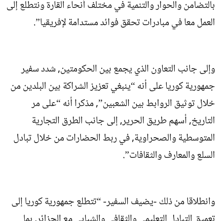
بالتضامن والحوار والتنمية في مختلف أنحاء القارة ونتطلع إلى
العمل معا في مبادرات تحقق فوائد مستدامة لإفريقيا”.
وإلى جانب التعاون الذي يجمع بين الحكومتين, شدد سفير
جمهورية كوريا على أنه “ينبغي تعزيز الشراكة بين البلدين من
خلال توثيق الروابط بين الشعبين”, مذكرا أنه “على مر
التاريخ, أسهم طريق الحرير, إلى جانب الطرق التجارية
المتوسطية والصحراوية, في ربط الحضارات من خلال تبادل
السلع والمعارف والثقافات”.
وانطلاقا من ذلك -يضيف السفير- “تتطلع جمهورية كوريا إلى
تعميق التبادل التعليمي والثقافي والشبابي مع الجزائر, بما