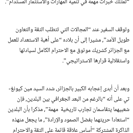
“تمتلك خبرات مهمة في تنمية المهارات والاستثمار المستدام”.
وتوقف السفير عند “المجالات التي تتطلب الثقة والتعاون
طويل الأمد”, مشيرا إلى أن بلاده “على أهبة الاستعداد للعمل
مع الجزائر كشريك موثوق مع الاحترام الكامل لسيادتها
واستقلالية قرارها الاستراتيجي”.
وبعد أن أبدى إعجابه الكبير بالجزائر, شدد السيد مين كيونغ-
تي على أنه “بالرغم من البعد الجغرافي بين البلدين, فإن
شعبيهما يتقاسمان تجارب تاريخية مهمة”, مذكرا بأن البلدين
“استعادا حريتهما بفضل الصمود والإرادة”, ما يجعل منهذه
الذاكرة المشتركة “أساس علاقة قائمة على الثقة والاحترام