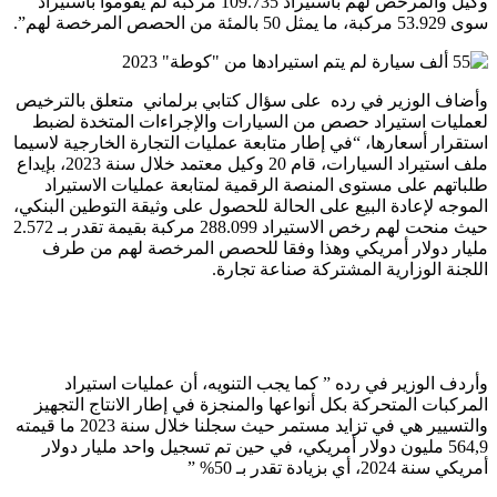
وكيل والمرخص لهم باستيراد 109.735 مركبة لم يقوموا باستيراد
سوى 53.929 مركبة، ما يمثل 50 بالمئة من الحصص المرخصة لهم”.
وأضاف الوزير في رده على سؤال كتابي برلماني متعلق بالترخيص
لعمليات استيراد حصص من السيارات والإجراءات المتخدة لضبط
استقرار أسعارها، “في إطار متابعة عمليات التجارة الخارجية لاسيما
ملف استيراد السيارات، قام 20 وكيل معتمد خلال سنة 2023، بإيداع
طلباتهم على مستوى المنصة الرقمية لمتابعة عمليات الاستيراد
الموجه لإعادة البيع على الحالة للحصول على وثيقة التوطين البنكي،
حيث منحت لهم رخص الاستيراد 288.099 مركبة بقيمة تقدر بـ 2.572
مليار دولار أمريكي وهذا وفقا للحصص المرخصة لهم من طرف
اللجنة الوزارية المشتركة صناعة تجارة.
وأردف الوزير في رده ” كما يجب التنويه، أن عمليات استيراد
المركبات المتحركة بكل أنواعها والمنجزة في إطار الانتاج التجهيز
والتسيير هي في تزايد مستمر حيث سجلنا خلال سنة 2023 ما قيمته
564,9 مليون دولار أمريكي، في حين تم تسجيل واحد مليار دولار
أمريكي سنة 2024، أي بزيادة تقدر بـ 50% ”