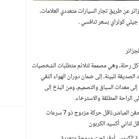
20 دخولها الى الجزائر عن طريق تجار السيارات متعددي العلامات،
يلي كولراي بسعر تنافسي .
 كل رحلة، وهي مصممة لتلائم متطلبات الشخصيات
د الصديقة للبيئة، إلى ضمان دوران الهواء النقي
 إلى معدات السباق والتصميم، ومن البذخ إلى
إلى الراحة المطلقة ‏والاسترخاء.
وزودت جيلي كولراي بمحرك بنزين 1.5 الحقن المباشر،ناقل حركة مزدوج ذو 7 سرعات
قل لثاني أكسيد الكربون
ئلية الكروس أوفر تحت مدمجة متعددة