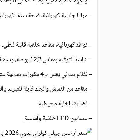
– واجهة أمامية مميزة بشبك ثلاثي الأبعاد م
– مرايا جانبية كهربائية، فتحة سقف كهربائي
– نوافذ كهربائية، مقاعد خلفية قابلة للطي.
– شاشة للترفيه بمقاس 12.3 بوصة، وشاشة عدادات رقمية بمقاس 10.25 بوصة.
– نظام صوتي يعمل بـ 4 مكبرات صوتية ستريو.
– مقاعد من القماش والجلد قابلة للتبريد والت
– إضاءة داخلية محيطية.
– مصابيح LED خلفية وأمامية.