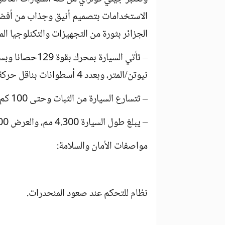
الاستخدامات بتصميم أنيق وجذاب من أفض
الجزائر بثورة من التجهيزات والتكنلوجيا الم
نيوتن/المتر، وبعدد 4 أسطوانات بناقل حركة يدوي من خمسة سرعات.
– تتسارع السيارة من الثبات وحتى 100 كم في غضون 7.9 ثانية.
– يبلغ طول السيارة 4.300 مم، والعرض 4.300 مم، وارتفاع السيارة 1.609 مم.
مواصفات الأمان والسلامة:
نظام للتحكم عند صعود المنحدرات.