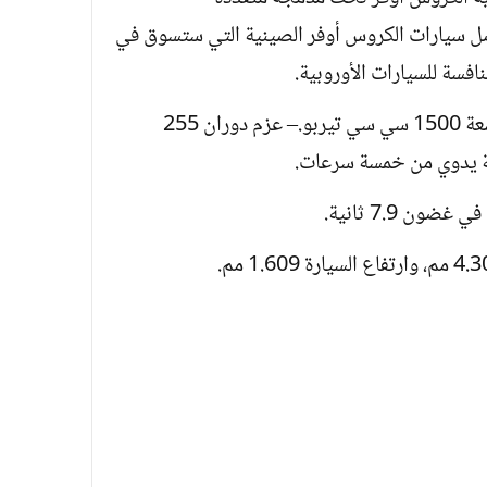
ل سيارات الكروس أوفر الصينية التي ستسوق في
نافسة للسيارات الأوروبية.
– تأتي السيارة بمحرك بقوة 129حصانا وبسعة 1500 سي سي تيربو.– عزم دوران 255