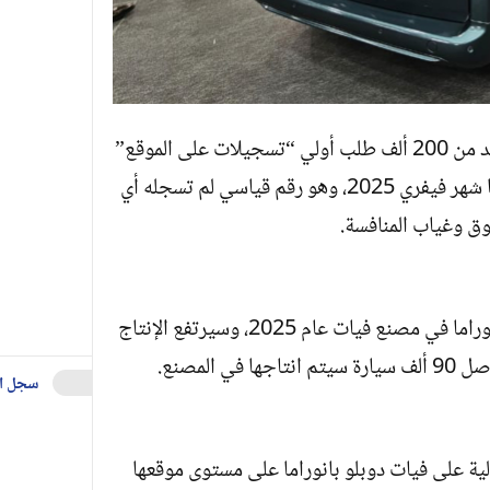
وجدير بالذكر أن فيات الجزائر استقبلت أزيد من 200 ألف طلب أولي “تسجيلات على الموقع”
على فيات دوبلو بانوراما، منذ بداية تسويقها شهر فيفري 2025، وهو رقم قياسي لم تسجله أي
وق وغياب المنافسة.
وأكدت فيات الجزائر انتاج 25 ألف فيات بانوراما في مصنع فيات عام 2025، وسيرتفع الإنتاج
سجل ا
لية على فيات دوبلو بانوراما على مستوى موقعها