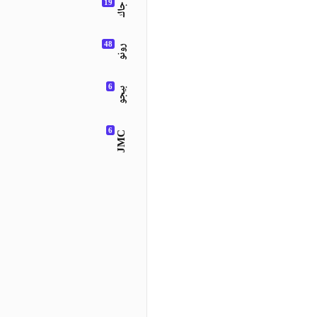
جاك
رونو
بيجو
JMC