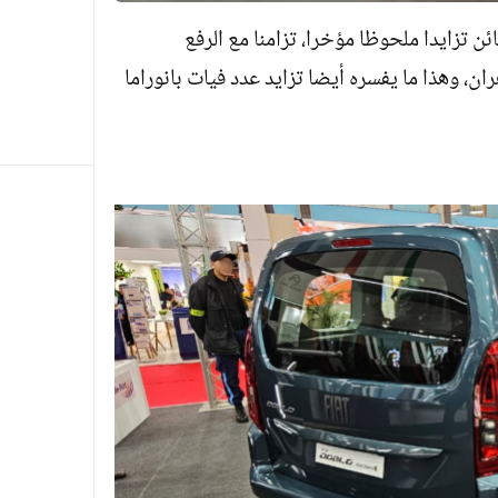
يرة تسليم فيات بانوراما 2025 للزبائن تزايدا ملحوظا مؤخرا، تزامنا مع الرفع
ن، وهذا ما يفسره أيضا تزايد عدد فيات بانوراما