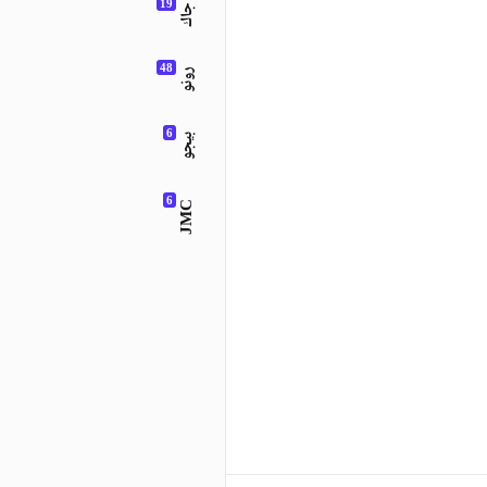
جاك
رونو
بيجو
JMC