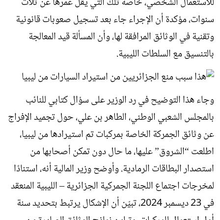
للاستعمال الشخصي، خاصة تلك التي يقل عمرها عن ثلاث
سنوات، مؤكدة أن الإجراء جاء بعد تسجيل صعوبات قانونية
وتقنية في الوثائق المرافقة لها، وأن المسألة قيد المعالجة
بالتنسيق مع السلطات الليبية.
وجاء هذا التوضيح في رد الوزير على سؤال كتابي للنائب
بالمجلس الشعبي الوطني، الطاهر بن علي، حول تجميد الإفراج
عن وثائق الجمركة الخاصة بمركبات تم استيرادها من ليبيا،
اطلعت “الشروق” عليها، ما حال دون تمكن أصحابها من
استصدار البطاقات الرمادية. وأوضح وزير المالية أنه، استنادًا
لمخرجات اجتماع اللجنة الجمركية الجزائرية – الليبية المنعقد
في 23 ديسمبر 2024، تبيّن أن الإشكال يرتبط بتحديد سنة