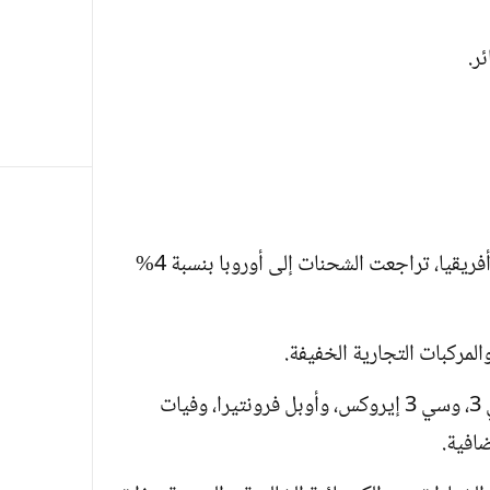
ر.
على عكس النمو في الشرق الأوسط وشمال أفريقيا، تراجعت الشحنات إلى أوروبا بنسبة 4%
لمركبات التجارية الخفيفة.
وزادت الشحنات من طرازات “سيتروين سي 3، وسي 3 إيروكس، وأوبل فرونتيرا، وفيات