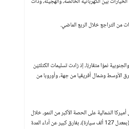
خيارات بين الكهربائية الخالصة، والهجينة، وذات
ات من التراجع خلال الربع الماضي.
نوبية نموًا متقاربًا، إذ زادت تسليمات الكتلتَيْن
 الأوسط وشمال أفريقيا من جهة، وأوروبا من
يركا الشمالية على الحصة الأكبر من النمو، خلال
الأشهر الـ3 من وجاءت الزيادة بنسبة 43% (بمعدل 127 ألف سيارة)، بفارق كبير عن أداء المدة