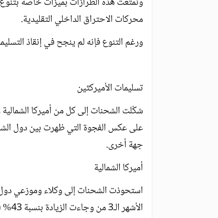
وتمتعت هذه الطرازات بميزات خاصة بتنوع ال
محركات الاحتراق الداخلي التقليدية.
ورغم التنوع فإنه لم ينجح في إنقاذ التسليم
تسليمات الأميركتَين
شكّلت الشحنات إلى كل من أميركا الشمالية والج
على عكس الفجوة التي ظهرت بين دول الشرق
جهة أخرى.
أميركا الشمالية
استحوذت الشحنات إلى وكلاء وموزعي دول أم