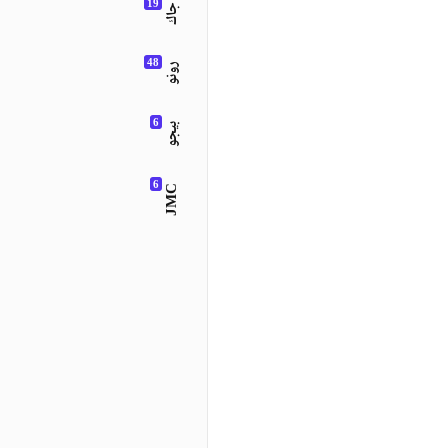
جاك
رونو
بيجو
JMC