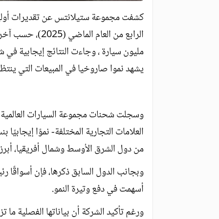
كشفت مجموعة ستيلانتس عن تقديرات أولية
مليون سيارة ، وجاءت النتائج إيجابية في 
يشهد نموا صاروخيا في المبيعات التي ينتظر أن تصل 90 ألف س
وسجلت شحنات مجموعة السيارات العالمية م
من دول الشرق الأوسط وشمال أفريقيا، أبرزه
وبجانب الدول السابق ذكرها، فإن أسواقًا ر
أسهمت في دفع وتيرة النمو.
ورغم تأكيد الشركة أن بياناتها الفصلية ما ت