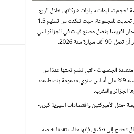
 لحجم تسليمات سيارات شركاتها، خلال الربع
الرابع من العام الماضي (2025)، حسب آخر تحديث للمجموعة، حيث تمكنت من تسليم 1.5
شمال افريقيا بفضل مصنع فيات في الجزائر التي
يارة سنة 2026.
تعددة الجنسيات -التي تضم تحتها عددًا من
العلامات التجارية المختلفة- نموًا إيجابيًا بنسبة 9% على أساس سنوي، مدعومة بنشاط عدد
ا الجزائر والمغرب.
ئيسة -مثل الأميركتين واقتصادات آسيوية كبرى-
زال تحتاج إلى تدقيق، فإنها مثّلت تقدمًا خاصة