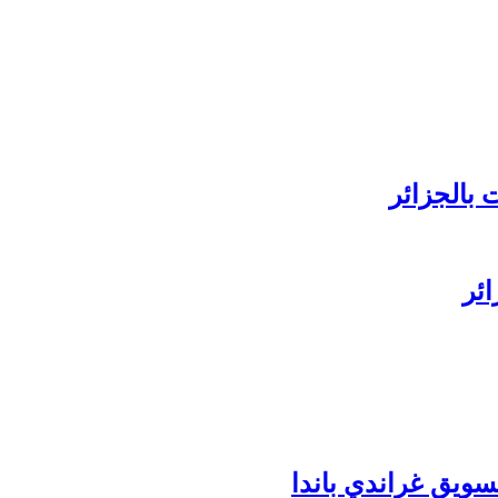
 بالجزائر
ائر
ويق غراندي باندا