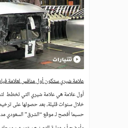
علامة شيري ستكون أول منافس لعلامة فيا
أول علامة هي علامة شيري التي تخطط لتصن
خلال سنوات قليلة، بعد حصولها على ترخيص
حسبما أفصح لـ موقع “الشرق” السعودي مدي