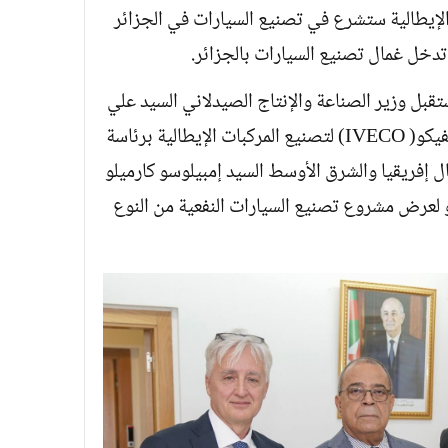
 الإيطالية ستشرع في تصنيع السيارات في الجزائر
ر بالذكر أنه بتاريخ 8 أكتوبر 2024 استقبل وزير الصناعة والإنتاج الصيدلاني السيد علي
عون بمقر وزارة الصناعة وفدا عن مجمع إيفيكو( IVECO) لتصنيع المركبات الإيطالية برئاسة
ال إفريقيا والشرق الأوسط السيد إمبيلوسو كارميلو
للو لعرض مشروع تصنيع السيارات النفعية من النوع