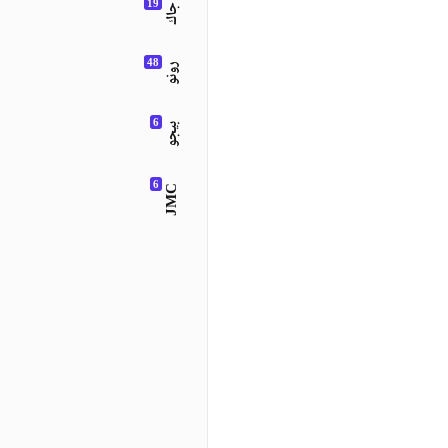
جاك
رونو
بيجو
JMC