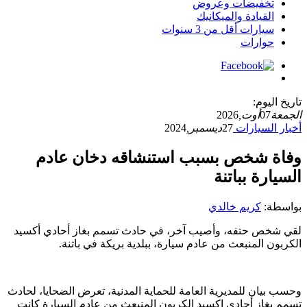
تخفيضات وعروض
القيادة والميكانيك
سيارات أقل من 3 سنوات
حوارات
تاريخ اليوم:
الجمعة
07
أوت,
2026
أخبار السيارات
27
ديسمبر,
2024
وفاة شخص بسبب استنشاقه دخان عادم
السيارة بباتنة
بواسطة:
كريم خالدي
لقي شخص حتفه، وأصيب آخر، في حادث تسمم بغاز أحادي أكسيد
الكربون المنبعث من عادم سيارة، ببلدية بريكة في باتنة.
وحسب بيان للمديرية العامة للحماية المدنية، تعرض الضحايا، لحادث
تسمم بغاز أحادي اكسيد الكربون المنبعث من عادم السيارة كانت