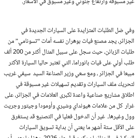
غير مسبوقة وارتفاع جنوني وغير مسبوق في الأسعار.
وفي ضل الطلبات المتزايدة على السيارات الجديدة في
الجزائر، يجد مصنع فيات بوهران نفسه أمات “تسونامي” من
طلبات الزبائن، حيث سجل على سبيل المثال أكثر من 200 ألف
طلب أولي على فيات بانوراما، التي تعتبر حاليا السيارة الأكثر
مبيعا في الجزائر ، ومع سعي وزير الصناعة السيد سيفي غريب
لتحريك ملف السيارات وتقديم تسهيلات غير مسبوقة في
اطلاق مشاريع صناعية واعدة لكبرى العلامات في الجزائر، على
غرار كل من علامات هيونداي وشيري وأومودا وجيتور وجريت
وول وغيرها، غير أن الدخول فعليا في التصنيع قد يستغرق
على الأقل ستة أشهر ما يعني أن بداية تسويق السيارات