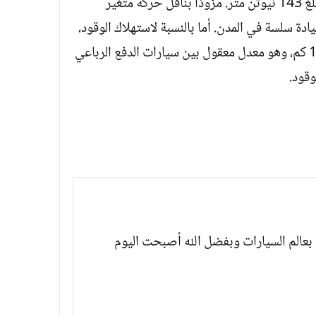
(حوالي 113 حصانًا) وعزم دوران أقصى يبلغ 143 نيوتن متر. مزودًا بناقل حركة متغير
 تجربة قيادة سلسة في المدن. أما بالنسبة لاستهلاك الوقود،
فيبلغ متوسط ​​استهلاك الوقود 6.92 لتر/100 كم، وهو معدل معقول بين سيارات الدفع الرباعي
قود.
بعالم السيارات وبفضل الله أصبحت اليوم