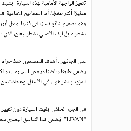
تتميز الواجهة الأمامية لهذه السيارة بشبك
مظهرًا أكثر نضجًا. أما المصابيح الأمامية، 
وهو تصميم شائع نسبيًا في فئتها. ولعل أبرز
بشعار مابل ليف الأصلي بشعار ليفان، الذي يبد
على الجانبين، أضاف المصممون خط حزام خلفي
يضفي طابعًا رياضيًا ويجعل السيارة تبدو أكث
المزود بناشر هواء في الأسفل، وعجلات من سبائك
في الجزء الخلفي، بقيت السيارة دون تغيير يُ
“LIVAN”. يُضفي هذا التناسق البصري شعورًا بالتناغم العام على السيارة.