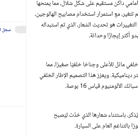
 أمامي داكن مستقيم على شكل شلال، مما يمنحها
فلم تتغير، مع استمرار استخدام مصابيح الهالوجين،
 التغييرات هو تحديث الشعار، الذي تم استبداله
سجل ا
و أكثر إيجازًا وحداثة.
 مائل للأعلى وجناحًا خلفيًا صغيرًا، مما
ر ديناميكية. ويعزز هذا التصميم الإطار الخلفي
 الألومنيوم قياس 16 بوصة.
ذكر، باستثناء شعارها الذي حُدِّث ليُصبح