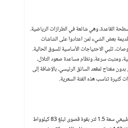
X3 P بعجلة قيادة مسطحة القاعدة، وهي شائعة في الطرازات الرياضية.
و قديمة بعض الشيء لمن اعتادوا على الشاشات
قمية بالكامل. الشاشة المركزية مقاس 8 بوصات، تلبي الاحتياجات الأساسية للسوق الحالية.
فية، ومثبت سرعة، ونظام مساعدة صعود التلال،
 بدون مفتاح لمقعد السائق الرئيسي، بالإضافة إلى
كثيرة تناسب هذه الفئة السعرية.
تعمل سيارة ليفان X3 PRO بمحرك سحب طبيعي سعة 1.5 لتر بقوة قصوى تبلغ 83 كيلوواط