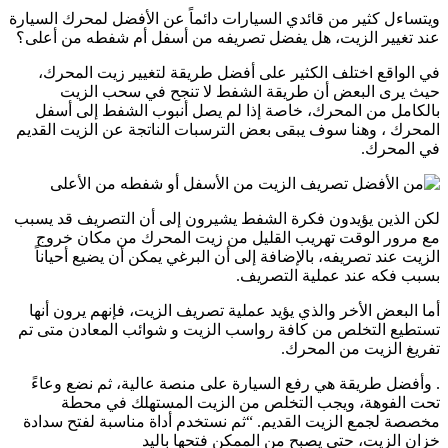
ويتساءل كثير من قائدي السيارات دائماً عن الأفضل لمحرك السيارة
عند تغيير الزيت، هل يفضل تصريفه من أسفل أم شفطه من أعلى؟
في الواقع اختلف الكثير على أفضل طريقة لتغيير زيت المحرك،
حيث يرى البعض أن طريقة الشفط لا تنجح في سحب الزيت
بالكامل من المحرك، خاصة إذا لم يصل أنبوب الشفط إلى أسفل
المحرك ، وهنا سوف يبقى بعض الترسبات الناتجة عن الزيت القديم
في المحرك.
لكن الذين يؤيدون فكرة الشفط يشيرون إلى أن التصريف قد يسبب
مع مرور الوقت تهريب القليل من زيت المحرك من مكان خروج
الزيت عند تصريفه، بالإضافة إلى أن البرغي يمكن أن يضيع أحياناً
بسبب فكه عند عملية التصريف.
أما البعض الأخر والذي يؤيد عملية تصريف الزيت، فإنهم يرون أنها
تستطيع التخلص من كافة رواسب الزيت و شوائب المعادن متى تم
تفريغ الزيت من المحرك.
. وأفضل طريقة هي رفع السيارة على منصة عالية، ثم نضع وعاءً
تحت الفوهة، ويجب التخلص من الزيت المستهلك في محطة
مخصصة لجمع الزيت القديم. “ثم نستخدم أداة مناسبة لفتح سدادة
خزان الزيت، حتى يصبح من الممكن فتحها باليد