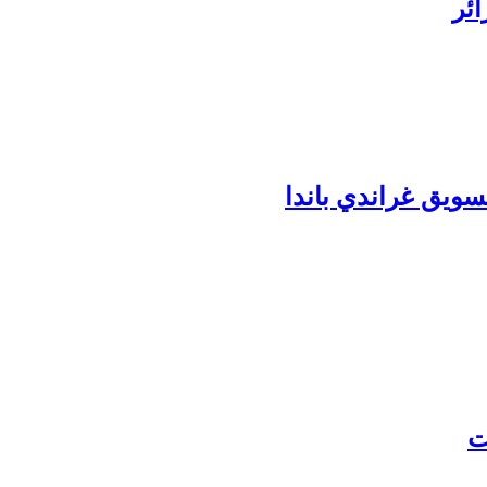
ائر
ويق غراندي باندا
ت