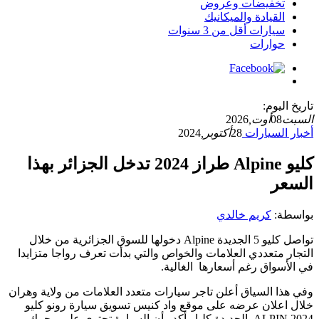
تخفيضات وعروض
القيادة والميكانيك
سيارات أقل من 3 سنوات
حوارات
تاريخ اليوم:
السبت
08
أوت,
2026
أخبار السيارات
28
أكتوبر,
2024
كليو Alpine طراز 2024 تدخل الجزائر بهذا
السعر
بواسطة:
كريم خالدي
تواصل كليو 5 الجديدة Alpine دخولها للسوق الجزائرية من خلال
التجار متعددي العلامات والخواص والتي بدأت تعرف رواجا متزايدا
في الأسواق رغم أسعارها الغالية.
وفي هذا السياق أعلن تاجر سيارات متعدد العلامات من ولاية وهران
خلال اعلان عرضه على موقع واد كنيس تسويق سيارة رونو كليو
2024 ALPIN الجديدة كليا وأكد أن السيارة تحتوي على محرك