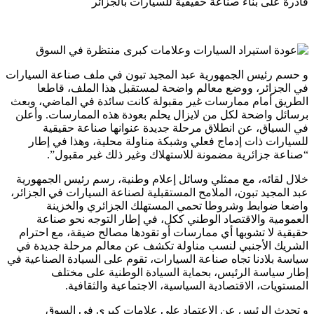
قادرة على بناء صناعة حقيقية للسيارات بالجزائر
و حسم رئيس الجمهورية عبد المجيد تبون في ملف صناعة السيارات
في الجزائر، ووضع معالم واضحة لمستقبل هذا الملف، قاطعا
الطريق أمام ممارسات غير مقبولة كانت سائدة في الماضي، وبعث
برسائل واضحة لكل من لايزال يحلم بعودة هذه الممارسات. وأعلن
في السياق، عن انطلاق مرحلة جديدة عنوانها صناعة حقيقية
للسيارات ذات إدماج فعلي وشبكة مناولة محلية، وهذا في إطار
“صناعة جزائرية مضمونة للاستهلاك وغير ذلك غير مقبول”.
خلال لقائه، مع ممثلي وسائل إعلام وطنية، رسم رئيس الجمهورية
عبد المجيد تبون، الملامح المستقبلية لصناعة السيارات في الجزائر،
واضعا ضوابط وشروطا تحمي المستهلك الجزائري والخزينة
العمومية والاقتصاد الوطني ككل، في إطار التوجه نحو صناعة
حقيقية لا تشوبها أي ممارسات أو تقودها مصالح ضيقة، مع احترام
الشريك الأجنبي لنسب مناولة تكشف عن معالم مرحلة جديدة في
سياسة بلادنا تجاه صناعة السيارات، تقوم على السيادة الصناعية في
إطار سياسة الرئيس، بحماية السيادة الوطنية على مختلف
المستويات، الاقتصادية السياسية، الاجتماعية والثقافية.
و تحدث الرئيس عن الإعتماد على علامات كبرى في السوق