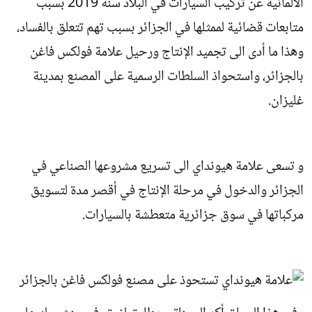
الألمانية عن تركيب السيارات في البلاد سنة 2019 بسبب
متابعات قضائية لممثلها في الجزائر بسبب تهم تتعلق بالفساد،
وهذا ما أدى الى تجميد الإنتاج ورحيل علامة فولكس فاغن
بالجزائر، واستحواذ السلطات الرسمية على المصنع بمدينة
غليزان.
و تسعى علامة هيونداي الى تسريع مشروعها الصناعي في
الجزائر والدخول في مرحلة الإنتاج في أقصر مدة لتسويق
مركباتها في سوق جزائرية متعطشة بالسيارات.