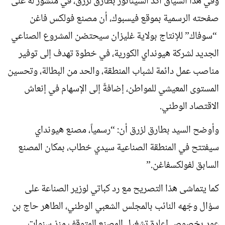
وفي هذا السياق أكد السيناتور بطارق لزرق، في منشور له على
صفحته الرسمية بموقع فيسبوك، أن مصنع فولكس فاغن
“سوفاك” للإنتاج بولاية غليزان سيحتضن المشروع الصناعي
الجديد لشركة هيونداي الكورية، في خطوة تهدف إلى توفير
مناصب عمل دائمة لشباب المنطقة، والحد من البطالة، وتحسين
المستوى المعيشي للمواطن، إضافةً إلى الإسهام في إنعاش
الاقتصاد الوطني.
وأوضح السيد بطارق لزرق أن: “رسمياً، مصنع هيونداي
سيفتتح في المنطقة الصناعية سيدي خطاب، بمكان المصنع
السابق لفولكسفاغن.”
كما يتماشى هذا التصريح مع رد كباتي لوزير الصناعة على
سؤال وجّهه النائب بالمجلس الشعبي الوطني، الطاهر حاج بن
عود بخصوص إعادة تشغيل المصنع المتوقف منذ سنوات.