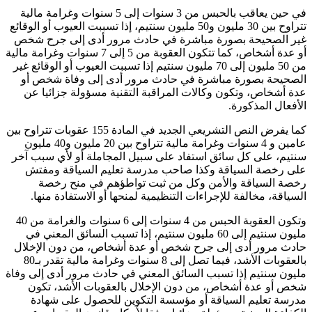
في حين يعاقب بالحبس من 3 سنوات إلى 5 سنوات وغرامة مالية
تتراوح بين 30 مليون و50 مليون سنتيم، إذا تسببت العيوب أو الوقائع
غير الصحيحة بصورة مباشرة في حادث مرور أدى إلى جرح شخص
أو عدة أشخاص، كما تتكون العقوبة من 5 إلى 7 سنوات وغرامة مالية
من 50 مليون إلى 70 مليون سنتيم إذا تسببت العيوب أو الوقائع غير
الصحيحة بصورة مباشرة في حادث مرور أدى إلى وفاة شخص أو
عدة أشخاص، وتكون وكالات المراقبة التقنية مسؤولة جزائيا عن
الأفعال المذكورة.
كما يفرض النص التشريعي الجديد في المادة 155 عقوبات تتراوح بين
عامين و 4 سنوات وغرامة مالية تتراوح بين 20 مليون و40 مليون
سنتيم، على كل سائق استفاد على سبيل المجاملة أو لأي سبب آخر
على رخصة السياقة وكذا صاحب مدرسة تعليم السياقة ومفتش
رخصة السياقة والأمن وكل من ثبت تواطؤهم في منح رخصة
السياقة، مخالفة للإجراءات التنظيمية لمنحها أو الاستفادة منها.
وتكون العقوبة الحبس من 4 سنوات إلى 6 سنوات والغرامة من 40
مليون سنتيم إلى 60 مليون سنتيم، إذا تسبب السائق المعني في
حادث مرور أدى إلى جرح شخص أو عدة أشخاص، من دون الإخلال
بالعقوبات الأشد، فيما تصل إلى 8 سنوات وغرامة مالية تقدر بـ80
مليون سنتيم إذا تسبب السائق المعني في حادث مرور أدى إلى وفاة
شخص أو عدة أشخاص، من دون الإخلال بالعقوبات الأشد، تكون
مدرسة تعليم السياقة أو مؤسسة التكوين للحصول على شهادة