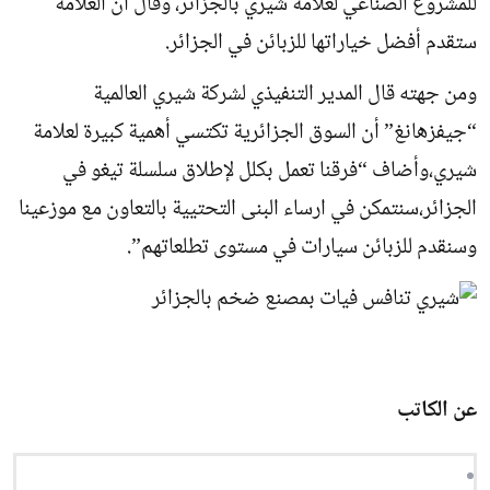
للمشروع الصناعي لعلامة شيري بالجزائر، وقال أن العلامة
ستقدم أفضل خياراتها للزبائن في الجزائر.
ومن جهته قال المدير التنفيذي لشركة شيري العالمية
“جيفزهانغ” أن السوق الجزائرية تكتسي أهمية كبيرة لعلامة
شيري،وأضاف “فرقنا تعمل بكلل لإطلاق سلسلة تيغو في
الجزائر،سنتمكن في ارساء البنى التحتيية بالتعاون مع موزعينا
وسنقدم للزبائن سيارات في مستوى تطلعاتهم”.
عن الكاتب