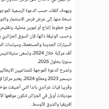
ويهدف اللقاء، حسب الدعوة الرسمية الموجه
نسخة منها، إلى عرض فرص الاستثمار والتوري
فتح خطوط إنتاج أو تموين محلية، وتقليص ا
وحسب الوثيقة ذاتها، فإن السوق الجزائري ي
سنويًا بحلول 2026.
وتشرح الدعوة الموجهة للصناعيين الايطاليي
ديسمبر 2023 ومطلع 24
وقريبا فيات غراندي باندا التي أضيفت مؤخرا
موديلات أوبل في الجزائر، لتكون موقعها ا
إفريقيا والشرق الأوسط.