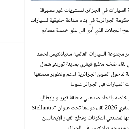
لسيارات في الجزائر، لمستويات غير مسبوقة
الحكومة الجزائرية في بناء صناعة حقيقية للسيارات
ونفخ العجلات الذي أدى الى غلق خمسة مصانع
 مجموعة السيارات العالمية ستيلانتيس لحشد
ي لقاء ضخم مطلع فيفري بمدينة تورينو شمال
ة لدخول السوق الجزائرية لدعم وتطوير مصنعها
 السيارات في الجزائر عموما.
خاصة باتحاد صناعيي منطقة تورينو بإيطاليا
(UIT) أن مقره الاتحاد سيستضيف يوم 2 فيفري 2026 لقاء موسعا تحت عنوان “Stellantis
Algeria meets Turin”، موجها لمصنعي المكونات وقطع الغيار الإيطاليين
 مشروع ستيلانتيس في الجزائر.