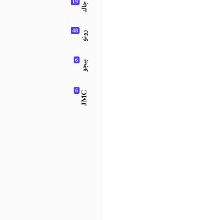
جاك
رونو
بيجو
JMC