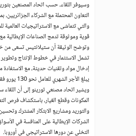
وسيوفر اللقاء، حسب اتحاد المصنعين بتورين
التعاون المحتملة مع الشركاء الجزائريين، بم
والتي تتماشى مع الاستراتيجيات العالمية ل
قوية وموثوقة تدمج الصناعات الإيطالية مع 
وتوضح الوثيقة أن ستيلانتيس تسعى من خلال
تشمل الاستثمار في خطوط الإنتاج وتطوير ال
إدخال مواد وتقنيات حديثة، مع الاستفادة م
يبلغ الأجر الشهري للعامل نحو 130 يورو فقط تقريبا، مقابل الحد الأدنى للأجور.
ويشير اتحاد مصنعي تورينو إلى أن اللقاء
المكونات وقطع الغيار، باستكشاف فرص الت
والتوريد ومشاريع الابتكار المشترك وتحسين
الشركات الإيطالية على المنافسة في الأسواق
التخلي عن دورها الاستراتيجي في أوروبا.