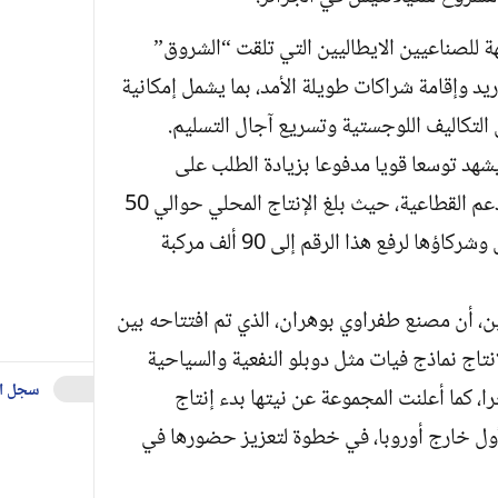
ة للصناعيين الايطاليين التي تلقت “الشروق”
د وإقامة شراكات طويلة الأمد، بما يشمل إمكانية
لتكاليف اللوجستية وتسريع آجال التسليم.
شهد توسعا قويا مدفوعا بزيادة الطلب على
السيارات الجديدة والمستعملة، وسياسات الدعم القطاعية، حيث بلغ الإنتاج المحلي حوالي 50
ألف مركبة خلال 2024، وتسعى ستيلانتيس وشركاؤها لرفع هذا الرقم إلى 90 ألف مركبة
ن، أن مصنع طفراوي بوهران، الذي تم افتتاحه بين
20، يعتبر مركزا لإنتاج نماذج فيات مثل دوبلو النفعية والسياحية
سجل ا
، كما أعلنت المجموعة عن نيتها بدء إنتاج
لأول خارج أوروبا، في خطوة لتعزيز حضورها في