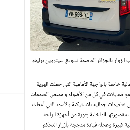
ب الزوار بالجزائر العاصمة تسويق سيتروين برليغو
الية خاصة بالواجهة الأمامية التي حملت الهوية
، مع تعديلات في كل من الأضواء و ممتص الصدمات
لى تطعيمات جمالية بلاستيكية بالأسود التي أعطت
 مقصورتها الداخلية بثورة من أجهزة الراحة
ة كبيرة وعجلة قيادة مدججة بأزرار التحكم