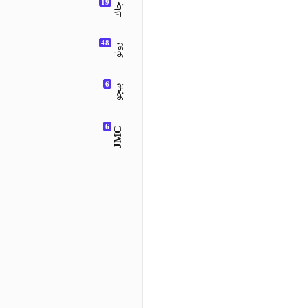
جاك
رونو
بيجو
JMC