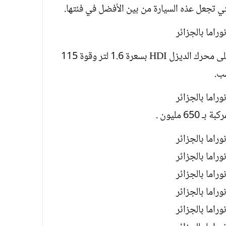
تي تجعل عذه السيارة من بين الأفضل في فئتها.
وبخصوص المحرك حافض برلينعو 2025 على محرك الديزل HDI بسعرة 1.6 لتر وقوة 115
6 مليون .