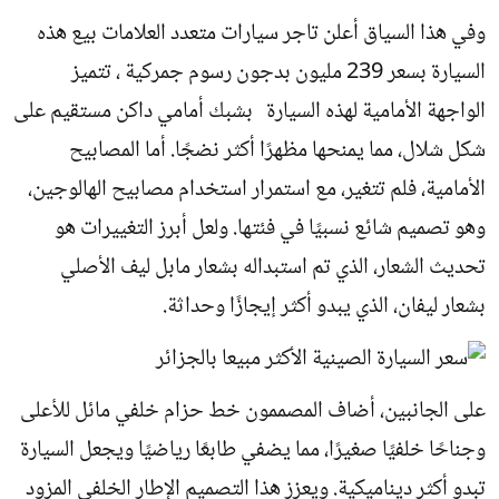
وفي هذا السياق أعلن تاجر سيارات متعدد العلامات بيع هذه
السيارة بسعر 239 مليون بدجون رسوم جمركية ، تتميز
الواجهة الأمامية لهذه السيارة بشبك أمامي داكن مستقيم على
شكل شلال، مما يمنحها مظهرًا أكثر نضجًا. أما المصابيح
الأمامية، فلم تتغير، مع استمرار استخدام مصابيح الهالوجين،
وهو تصميم شائع نسبيًا في فئتها. ولعل أبرز التغييرات هو
تحديث الشعار، الذي تم استبداله بشعار مابل ليف الأصلي
بشعار ليفان، الذي يبدو أكثر إيجازًا وحداثة.
على الجانبين، أضاف المصممون خط حزام خلفي مائل للأعلى
وجناحًا خلفيًا صغيرًا، مما يضفي طابعًا رياضيًا ويجعل السيارة
تبدو أكثر ديناميكية. ويعزز هذا التصميم الإطار الخلفي المزود