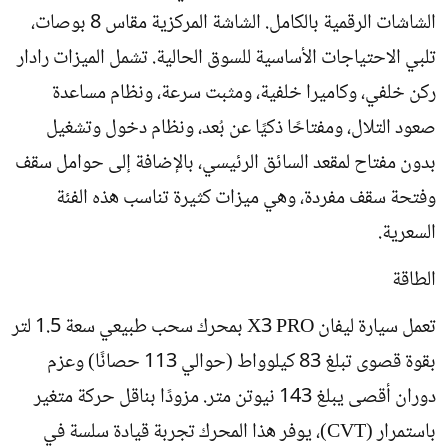
الشاشات الرقمية بالكامل. الشاشة المركزية مقاس 8 بوصات،
تلبي الاحتياجات الأساسية للسوق الحالية. تشمل الميزات رادار
ركن خلفي، وكاميرا خلفية، ومثبت سرعة، ونظام مساعدة
صعود التلال، ومفتاحًا ذكيًا عن بُعد، ونظام دخول وتشغيل
بدون مفتاح لمقعد السائق الرئيسي، بالإضافة إلى حوامل سقف
وفتحة سقف مفردة، وهي ميزات كثيرة تناسب هذه الفئة
السعرية.
الطاقة
تعمل سيارة ليفان X3 PRO بمحرك سحب طبيعي سعة 1.5 لتر
بقوة قصوى تبلغ 83 كيلوواط (حوالي 113 حصانًا) وعزم
دوران أقصى يبلغ 143 نيوتن متر. مزودًا بناقل حركة متغير
باستمرار (CVT)، يوفر هذا المحرك تجربة قيادة سلسة في