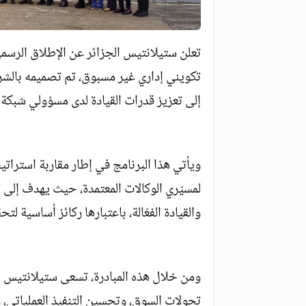
تعلن ستيلانتيس الجزائر عن الإطلاق الرسمي ل
تكويني إداري غير مسبوق، تم تصميمه بالشراك
إلى تعزيز قدرات القيادة لدى مسؤولي شبكة 
ويأتي هذا البرنامج في إطار مقاربة استراتي
لمسيّري الوكالات المعتمدة، حيث يهدف إلى تن
والقيادة الفعّالة، باعتبارها ركائز أساسية لت
ومن خلال هذه المبادرة، تسعى ستيلانتيس ا
تحولات السوق، وتحسين التنفيذ العملياتي، 