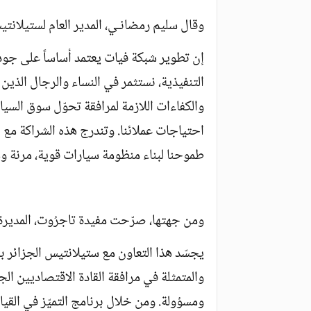
وقال سليم رمضانـي، المدير العام لستيلانتي
إن تطوير شبكة فيات يعتمد أساساً على جودة 
التنفيذية، نستثمر في النساء والرجال الذين
والكفاءات اللازمة لمرافقة تحوّل سوق السيا
احتياجات عملائنا. وتندرج هذه الشراكة مع ا
طموحنا لبناء منظومة سيارات قوية، مرنة ومو
ومن جهتها، صرّحت مفيدة تاجرُوت، المديرة ال
يجسّد هذا التعاون مع ستيلانتيس الجزائر بشك
والمتمثلة في مرافقة القادة الاقتصاديين ا
ومسؤولة. ومن خلال برنامج التميّز في القياد