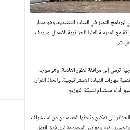
برنامج التميّز في القيادة التنفيذية، وهو مسار
ة مع المدرسة العليا الجزائرية للأعمال، ويهدف
فيات.
جية ترمي إلى مرافقة تطوّر العلامة، وهو موجّه
مية مهارات القيادة الاستراتيجية، واتخاذ القرار،
حقيق أداء مستدام لشبكة التوزيع.
لجزائر إلى تمكين وكلائها المعتمدين من استشراف
وتجسيد رؤية ومعايير المجموعة لدى فرق العمل