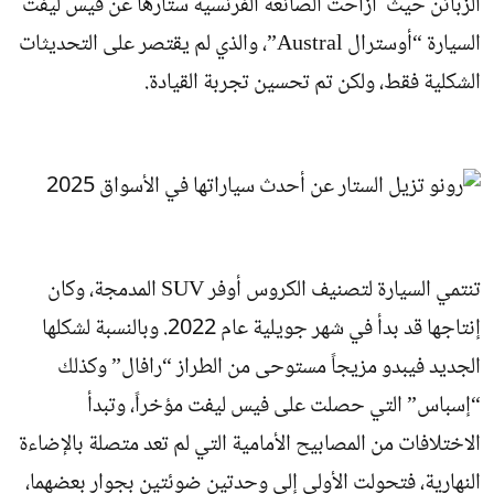
الزبائن حيث أزاحت الصانعة الفرنسية ستارها عن فيس ليفت
السيارة “أوسترال Austral”، والذي لم يقتصر على التحديثات
الشكلية فقط، ولكن تم تحسين تجربة القيادة.
تنتمي السيارة لتصنيف الكروس أوفر SUV المدمجة، وكان
إنتاجها قد بدأ في شهر جويلية عام 2022. وبالنسبة لشكلها
الجديد فيبدو مزيجاً مستوحى من الطراز “رافال” وكذلك
“إسباس” التي حصلت على فيس ليفت مؤخراً، وتبدأ
الاختلافات من المصابيح الأمامية التي لم تعد متصلة بالإضاءة
النهارية، فتحولت الأولى إلى وحدتين ضوئتين بجوار بعضهما،