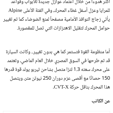
أكثر هدوءاً من خلال اعتماد عوازل جديدة للأبواب وقواعد
للمرايا وعزل أسفل غطاء المحرك، وفي الفئة الأعلى Alpine
يأتي زجاج النوافذ الأمامية مصفحاً لمنع الضوضاء كما تم تغيير
حوامل المحرك لتقليل الاهتزازات التي تصل للمقصورة.
أما منظومة القوة فتستمر كما هي بدون تغيير.. وكانت السيارة
قد تم طرحها في السوق المصري خلال العام الماضي، وتعتمد
على محرك سعته 1.3 لترًا متصل بشاحن تيربو يولد قوة قدرها
150 حصانًا مع أقصى عزم دوران 250 نيوتن متر، ويتصل
هذا المحرك بناقل حركة CVT-X.
عن الكاتب