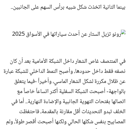
بينما الثانية اتخذت شكل شبيه برأس السهم على الجانبين..
في المنتصف غاص الشعار داخل الشبكة الأمامية بعد أن كان
نصفه فقط داخل حدودها، وأصبح النمط الداخلي للشبكة عبارة
عن ظلال مكررة لشكل الشعار الماسي، وأخيراً -فيما يتعلق
بالواجهة- أصبحت الشبكة السفلية أكثر اتساعاً خاصاً مع
اتصالها بفتحات التهوية الجانبية والإضاءة النهارية.. أما في
الخلف تبدو التحديثات أقل مقارنة بالمقدمة، فاحتفظت
المصابيح بنفس شكلها الحالي ولكنها أصبحت أقصر طولاً، ولم