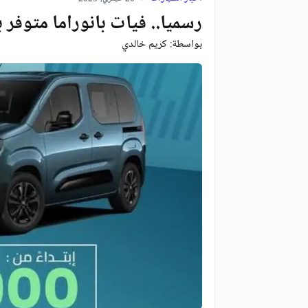
رسميا.. فيات بانوراما متوفر 
بواسطة:
كريم خالدي