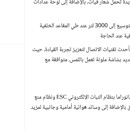
دة تحمل شعار فيات، بالإضافة إلى لوحة عدادات
وتتمتع بسعة صندوق تبلغ 775 لترًا، قابلة للتوسيع إلى 3000 لتر عند طي المقاعد الخلفية
قية عند الحاجة
بأحدث تقنيات الاتصال لتعزيز تجربة القيادة، حيث
على نظام FIAT TOUCH 10″ الجديد بشاشة ملونة تعمل باللمس، متوافقة مع
وفيما يخص السلامة تم تجهيز فيات دوبلو بانوراما بنظام الثبات الإلكتروني ESC ونظام منع
الإرهاق بالإضافة إلى وسائد هوائية أمامية وجانبية لمزيد