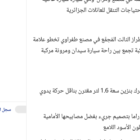
ياجات التنقل للعائلات الجزائرية
طراز الثالث المُجمَّع في مصنع طفراوي تخطو علامة
بة تجمع بين راحة سيارة سيدان ومرونة مركبة
وتم تزويد فيات دوبلو بانوراما الجديدة بمحرك بنزين سعة 1.6 لتر مقترن بناقل حركة يدوي
سجل ا
نوراما بتصميم جريء بفضل مصابيحها الأمامية