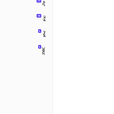
جاك
رونو
بيجو
JMC