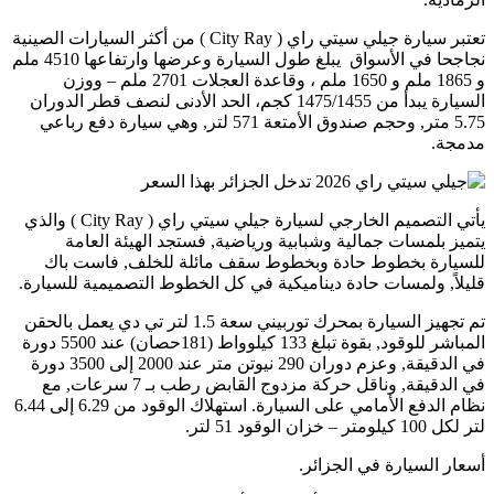
تعتبر سيارة جيلي سيتي راي ( City Ray ) من أكثر السيارات الصينية
نجاجحا في الأسواق يبلغ طول السيارة وعرضها وارتفاعها 4510 ملم
و 1865 ملم و 1650 ملم ، وقاعدة العجلات 2701 ملم – ووزن
السيارة يبدأ من 1475/1455 كجم، الحد الأدنى لنصف قطر الدوران
5.75 متر, وحجم صندوق الأمتعة 571 لتر, وهي سيارة دفع رباعي
مدمجة.
يأتي التصميم الخارجي لسيارة جيلي سيتي راي ( City Ray ) والذي
يتميز بلمسات جمالية وشبابية ورياضية, فستجد الهيئة العامة
للسيارة بخطوط حادة وبخطوط سقف مائلة للخلف, فاست باك
قليلاً, ولمسات حادة ديناميكية في كل الخطوط التصميمية للسيارة.
تم تجهيز السيارة بمحرك توربيني سعة 1.5 لتر تي دي يعمل بالحقن
المباشر للوقود, بقوة تبلغ 133 كيلوواط (181حصان) عند 5500 دورة
في الدقيقة, وعزم دوران 290 نيوتن متر عند 2000 إلى 3500 دورة
في الدقيقة, وناقل حركة مزدوج القابض رطب بـ 7 سرعات, مع
نظام الدفع الأمامي على السيارة. استهلاك الوقود من 6.29 إلى 6.44
لتر لكل 100 كيلومتر – خزان الوقود 51 لتر.
أسعار السيارة في الجزائر.