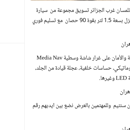
تلمسان غرب الجزائر تسويق مجموعة من سيارة
داسيا سانديرو المركبة في وهران بمحرك ديزل بسعة 1.5 لتر بقوة 90 حصان مع تسليم فوري
وتحتوي السيارة على جميع مواصفات الراحة والأمان على غرار شاشة وسطية Media Nav
يف هواء أوتوماتيكي، حساسات خلفية، عجلة قيادة من الجلد،
ا.
كيل هذه السيارة بسعر 400 مليون سنتيم وللمهتمين بالعرض نضع بين ايدبهم رقم