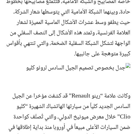
خاصة المصابيح والشبكة الأمامية، فتتمتع مصابيحها بخطوط
حادة، وبينهما الشبكة الأمامية التي يتوسطها شعار الشركة،
حيث يطفو وسط عشرات الأشكال الماسية المميزة لشعار
العلامة الفرنسية، وتمتد هذه الأشكال إلى النصف السفلي من
الواجهة لتشكل الشبكة السفلية الضخمة، والتي تنتهي بأقواس
كبيرة متوهجة على جانبيها.
وكانت علامة “رينو Renault” قد كشفت مؤخرا عن الجيل
السادس الجديد كلياً من سيارتها الهاتشباك الشهيرة “كليو
Clio” خلال معرض ميونيخ الدولي، والتي تُصنَّف كواحدة
ضمن السيارات الأعلى مبيعاً في أوروبا منذ بداية إطلاقها في