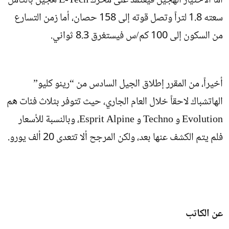
أما الاختيار الهجين فيعتمد على محرك E-Tech هجين بالكامل
سعته 1.8 لتراً وتصل قوته إلى 158 حصان، أما زمن التسارع
من السكون إلى 100 كم/س فيستغرق 8.3 ثواني.
أخيراً، من المقرر إطلاق الجيل السادس من “رينو كليو”
الهاتشباك لاحقاً خلال العام الجاري، حيث تتوفر بثلاث فئات هم
Evolution و Techno و Esprit Alpine، وبالنسبة للأسعار
فلم يتم الكشف عنها بعد، ولكن المرجح ألا تتعدى 20 ألف يورو.
عن الكاتب