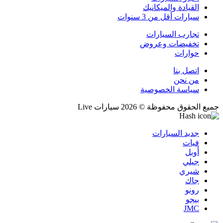
القيادة والميكانيك
سيارات أقل من 3 سنوات
تجارب السيارات
تخفيضات وعروض
حوارات
اتصل بنا
من نحن
سياسة الخصوصية
جميع الحقوق محفوظة © 2026 سيارات Live
جديد السيارات
فيات
أوبل
جيلي
شيري
جاك
رونو
بيجو
JMC