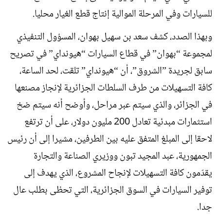
للسيارات وفي المرحلة الموالية إنتاج قطع الغيار محليا.
وبهذا الصدد، كشف سعد بن سهيل بهوان، المسؤول التنفيذي
لمجموعة “بهوان” في قطاع السيارات “هيونداي” في تصريح
سابق لجريدة ”الشروق”، أن “هيونداي” تلقت، لحد الساعة،
كافة التسهيلات من طرف السلطات الجزائرية لإنجاز مصنعها
في الجزائر، والذي سيتم عبر مراحل، وأوضح أنه سيتم ضخ
استثمارات مبدئية تعادل 200 مليون دولار، على أن ترتفع
لاحقا إلى المبلغ المتفق عليه بين الطرفين، مشيرا إلى أن رئيس
الجمهورية، عبد المجيد تبون ووزيري الصناعة والتجارة
يقدّمون كافة التسهيلات لإنجاح المشروع، الذي يهدف إلى
توفير السيارات في السوق الجزائرية، التي تحظى بطلب عال
جدا.