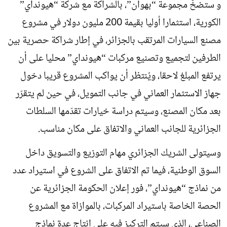
و ستضخّ مجموعة “بهوان”، بالشراكة مع شركة “هيونداي”
الكورية، استثمارا أوليا بقيمة 200 مليون دولار في مشروع
مصنع السيارات المرتقب بالجزائر، في إطار شراكة حصرية بين
الطرفين لتجميع وتصنيع مركبات “هيونداي” محليا على أن
يرتفع المبلغ لاحقا، ويُنتظر أن يواكب المشروع قريبا دخول
جهاز الاستثمار العماني في جانب التمويل، في حين لم يتقرّر
بعد مكان المصنع، وسيتم دراسة خيارات تقدّمها السلطات
الجزائرية للجانب العماني والاتفاق على مكان مناسب.
وسيتولى الشريك الجزائري مهام التوزيع والتسويق داخل
السوق الوطنية، فيما تم الاتفاق على الشروع في استيراد عدد
من نماذج “هيونداي”، فور إعلان الحكومة الجزائرية عن
الحصة الخاصة باستيراد المركبات، بالموازاة مع المشروع
الصناعي، الذي سيتم التركيز فيه على إنتاج عدة نماذج