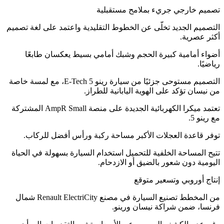
تصميم خارجي جريء بملامح مستقبلية
التصميم الجديد تخلّى عن الخطوط التقليدية واعتمد على لغة تصميم
أكثر عصرية.
أضواء أمامية كبيرة الحجم وشبك أمامي بسيط يعكسان طابعًا
رياضيًا.
التصميم مستوحى جزئيًا من سيارة رينو 5 E-Tech، مع لمسة خاصة
من نيسان تؤكد على الهوية اليابانية للطراز.
تعتمد ميكرا الكهربائية الجديدة على منصة AmpR Small المشتركة
مع رينو 5.
توفر قاعدة العجلات الأكبر مساحة ركبة ورأس أفضل للركاب.
تتيح المساحة الخلفية للتحميل استخدام السيارة بسهولة في الحياة
اليومية دون شعور بالضيق أو الازدحام.
إنتاج أوروبي وتسعير متوقع
من المخطط تصنيع السيارة في مصنع Renault ElectriCity شمال
فرنسا، ضمن شراكة نيسان ورينو.