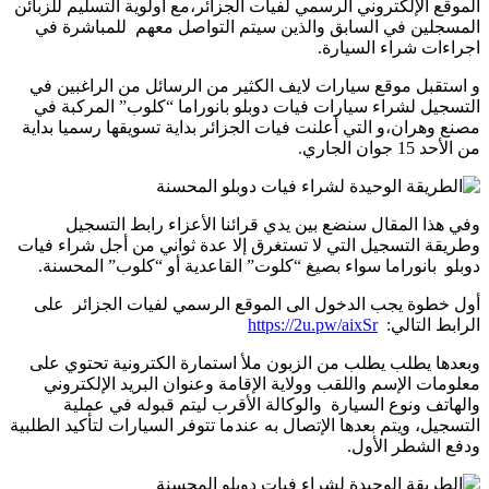
الموقع الإلكتروني الرسمي لفيات الجزائر،مع أولوية التسليم للزبائن
المسجلين في السابق والذين سيتم التواصل معهم للمباشرة في
اجراءات شراء السيارة.
و استقبل موقع سيارات لايف الكثير من الرسائل من الراغبين في
التسجيل لشراء سيارات فيات دوبلو بانوراما “كلوب” المركبة في
مصنع وهران،و التي أعلنت فيات الجزائر بداية تسويقها رسميا بداية
من الأحد 15 جوان الجاري.
وفي هذا المقال سنضع بين يدي قرائنا الأعزاء رابط التسجيل
وطريقة التسجيل التي لا تستغرق إلا عدة ثواني من أجل شراء فيات
دوبلو بانوراما سواء بصيغ “كلوت” القاعدية أو “كلوب” المحسنة.
أول خطوة يجب الدخول الى الموقع الرسمي لفيات الجزائر على
الرابط التالي:
https://2u.pw/aixSr
وبعدها يطلب يطلب من الزبون ملأ استمارة الكترونية تحتوي على
معلومات الإسم واللقب وولاية الإقامة وعنوان البريد الإلكتروني
والهاتف ونوع السيارة والوكالة الأقرب ليتم قبوله في عملية
التسجيل، ويتم بعدها الإتصال به عندما تتوفر السيارات لتأكيد الطلبية
ودفع الشطر الأول.