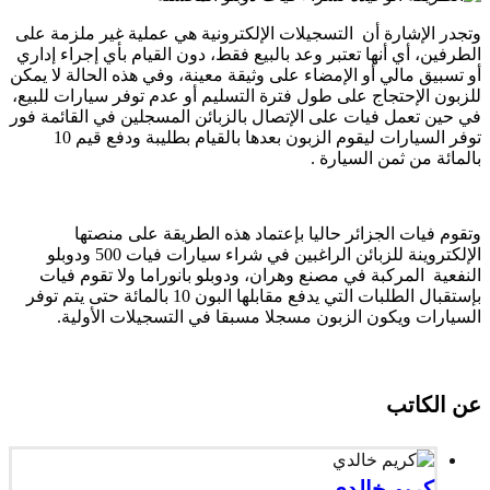
وتجدر الإشارة أن التسجيلات الإلكترونية هي عملية غير ملزمة على
الطرفين، أي أنها تعتبر وعد بالبيع فقط، دون القيام بأي إجراء إداري
أو تسبيق مالي أو الإمضاء على وثيقة معينة، وفي هذه الحالة لا يمكن
للزبون الإحتجاج على طول فترة التسليم أو عدم توفر سيارات للبيع،
في حين تعمل فيات على الإتصال بالزبائن المسجلين في القائمة فور
توفر السيارات ليقوم الزبون بعدها بالقيام بطليبة ودفع قيم 10
بالمائة من ثمن السيارة .
وتقوم فيات الجزائر حاليا بإعتماد هذه الطريقة على منصتها
الإلكتروينة للزبائن الراغبين في شراء سيارات فيات 500 ودوبلو
النفعية المركبة في مصنع وهران، ودوبلو بانوراما ولا تقوم فيات
بإستقبال الطلبات التي يدفع مقابلها البون 10 بالمائة حتى يتم توفر
السيارات ويكون الزبون مسجلا مسبقا في التسجيلات الأولية.
عن الكاتب
كريم خالدي