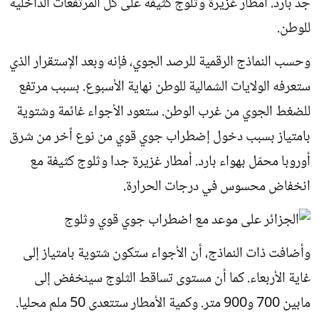
جد بارد. أمطار غزيرة وثلوج كثيفة على كل المرتفعات الداخلية
للوطن.
وحسب النماذج الرقمية للرصد الجوي، فإنه وبعد الإستقرار الذي
ستعرفه الولايات الشمالية للوطن نهاية الأسبوع. بسبب مرتفع
للضغط الجوي من غرب الوطن. ستعود الأجواء غائمة وشتوية
بامتياز بسبب دخول إضطراب جوي قوي من نوع ٱخر من شرق
أوروبا محمّل بهواء بارد. أمطار غزيرة جدا وثلوج كثيفة مع
انخفاض محسوس في درجات الحرارة.
وأضافت ذات النماذج، أن الأجواء ستكون شتوية بامتياز إلى
غاية الأربعاء. كما أن مستوى تساقط الثلوج سينخفض إلى
مابين 700 و900 متر. وكمية الأمطار ستتعدى 50 ملم محليا.