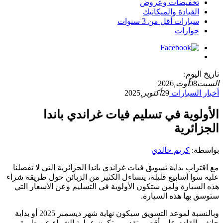
تخفيضات وعروض
القيادة والميكانيك
سيارات أقل من 3 سنوات
حوارات
تاريخ اليوم:
السبت
08
أوت,
2026
أخبار السيارات
29
أكتوبر,
2025
الأولوية في تسليم فيات غراندي باندا
الجزائرية
بواسطة:
كريم خالدي
مع اقتراب بداية تسويق فيات غراندي باندا الجزائرية التي لا تفصلنا
عليه سوا أسابيع قليلة، يتساءل الكثير من الزبائن حول طريقة شراء
هذه السيارة ولمن ستكون الأولوية في التسليم وعن الأسعار التي
ستوسق بها هذه السيارة.
وبالنسبة لموعد التسويق سيكون نهاية شهر ديسمبر 2025 أو بداية
جانفي القادم على أقصى تقدير، وتكون عملية الشراء عن طريق