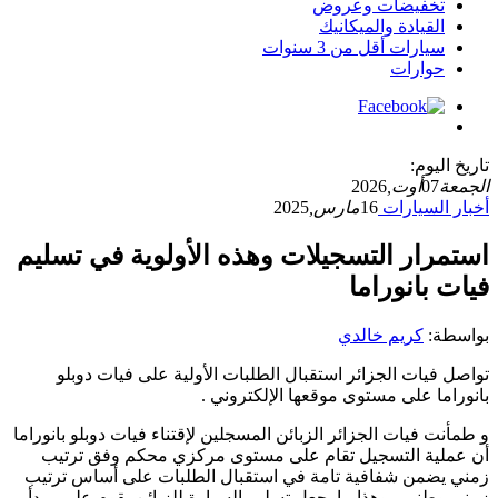
تخفيضات وعروض
القيادة والميكانيك
سيارات أقل من 3 سنوات
حوارات
تاريخ اليوم:
الجمعة
07
أوت,
2026
أخبار السيارات
16
مارس,
2025
استمرار التسجيلات وهذه الأولوية في تسليم
فيات بانوراما
بواسطة:
كريم خالدي
تواصل فيات الجزائر استقبال الطلبات الأولية على فيات دوبلو
بانوراما على مستوى موقعها الإلكتروني .
و طمأنت فيات الجزائر الزبائن المسجلين لإقتناء فيات دوبلو بانوراما
أن عملية التسجيل تقام على مستوى مركزي محكم وفق ترتيب
زمني يضمن شفافية تامة في استقبال الطلبات على أساس ترتيب
زمني وطني ، وهذا ما يجعل تسلبم السيارة للزبائن يقوم على مبدأ