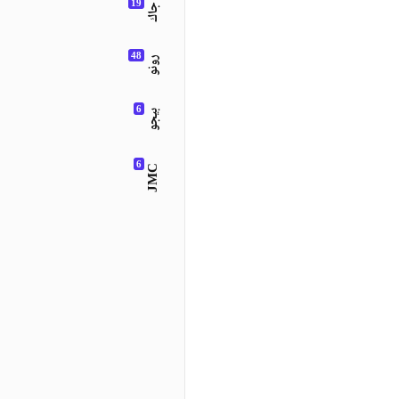
جاك
رونو
بيجو
JMC