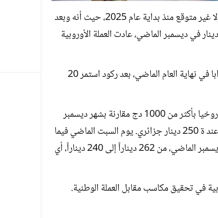
شهدت سوق العملة السوداء في الجزائر تحولا غير متوقع منذ بداية عام 2025، حيث أنه وبعد
دينار في ديسمبر الماضي، عادت العملة الأوروبية
وشهدت السوق السوداء، في الجزائر، اضطرابا في نهاية العام الماضي، بعد ركود استمر 20
وبالنسبة لأسعار اليوم الأحد شهد ارتفاعا صاروخيا بأكثر من 1000 دج مقارنة بشهر ديسمبر
الماضي، حيث بلغ 257 دينار، بعدما استقر عند ة 250 دينار جزائري. يوم السبت الماضي فيما
انخفض في الفترة الممتدة من 10 إلى 29 ديسمبر الماضي، من 262 ديناراً إلى 240 ديناراً، أي