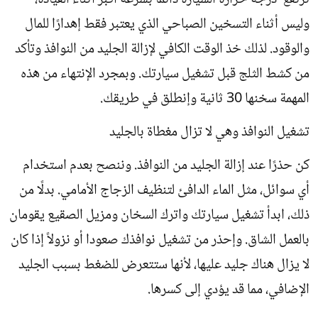
ترتفع درجة حرارة السيارة دائمًا بسرعة أكبر أثناء القيادة،
وليس أثناء التسخين الصباحي الذي يعتبر فقط إهدارًا للمال
والوقود. لذلك خذ الوقت الكافي لإزالة الجليد من النوافذ وتأكد
من كشط الثلج قبل تشغيل سيارتك. وبمجرد الإنتهاء من هذه
المهمة سخنها 30 ثانية وإنطلق في طريقك.
تشغيل النوافذ وهي لا تزال مغطاة بالجليد
كن حذرًا عند إزالة الجليد من النوافذ. وننصح بعدم استخدام
أي سوائل، مثل الماء الدافئ لتنظيف الزجاج الأمامي. بدلًا من
ذلك، ابدأ تشغيل سيارتك واترك السخان ومزيل الصقيع يقومان
بالعمل الشاق. وإحذر من تشغيل نوافذك صعودا أو نزولاً إذا كان
لا يزال هناك جليد عليها، لأنها ستتعرض للضغط بسبب الجليد
الإضافي، مما قد يؤدي إلى كسرها.