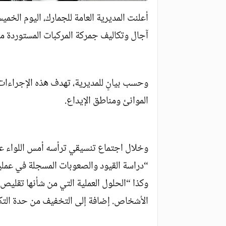
أعلنت المديرية العامة للجمارك، اليوم الخمي
آجال وتكاليف جمركة المركبات المستوردة م
وحسب بيانٍ للمديرية، تهدف هذه الإجراءا
الموانئ ومناطق الإيداع.
وخلال اجتماع تنسيقي ترأسه أمس اللواء عب
“دراسة القيود والصعوبات المسجلة في عملي
وكذا “الحلول العملية التي من شأنها تقليص 
الأشخاص. إضافة إلى التخفيف من حدة التك