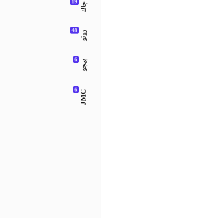
جاك
رونو
بيجو
JMC