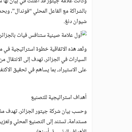
وكانت علامة جيتور قد أعلنت في بيان لها س
بالشراكة مع الفاعل المحلي “فوندال”، وبح
شيوان دنغ.
وتُعد هذه الاتفاقية خطوة استراتيجية في 
السيارات في الجزائر، تهدف إلى الانتقال من
على الاستيراد، بما يساهم في تحقيق الاكتفا
أهداف استراتيجية للتصنيع
وحسب بيان شركة جيتور الجزائر، تهدف مذ
مستدامة، تستند إلى التصنيع المحلي وتعزيز