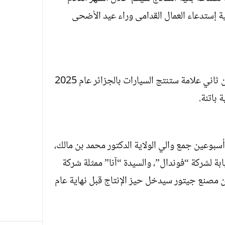
 إستدعاء العمال القدامى وراء عيد الأضحى
و تأكد رسميا أن علامة جيتور الصينة ستكون ثاني علامة ستنتج السيارات بالجزائر عام 2025
 باتنة.
سبوعين جمع والي الولاية الدكتور محمد بن مالك،
يابة لشركة “فوندال”، والسيدة “آنا” ممثلة شركة
أن مصنع جيتور سيدخل حيز الإنتاج قبل نهاية عام