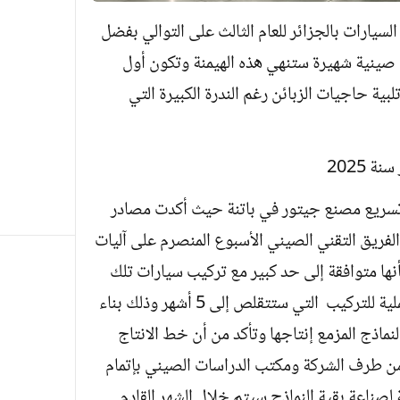
لسيارات بالجزائر للعام الثالث على التوالي بفضل
 صينية شهيرة ستنهي هذه الهيمنة وتكون أول
بية حاجيات الزبائن رغم الندرة الكبيرة التي
ل تسريع مصنع جيتور في باتنة حيث أكدت مصادر
 الفريق التقني الصيني الأسبوع المنصرم على آليات
نها متوافقة إلى حد كبير مع تركيب سيارات تلك
العلامة، هناك فرضية إنطلاق المصنع في عملية للتركيب التي ستتقلص إلى 5 أشهر وذلك بناء
ماذج المزمع إنتاجها وتأكد من أن خط الانتاج
من طرف الشركة ومكتب الدراسات الصيني بإتمام
لصناعة بقية النماذج سيتم خلال الشهر القادم