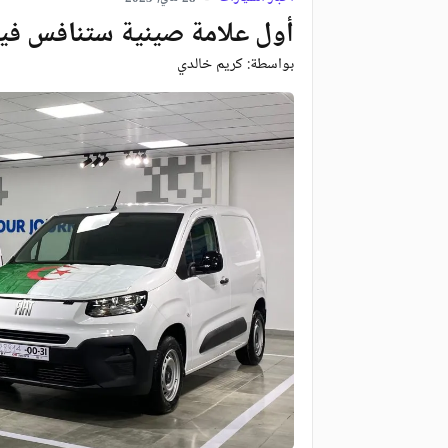
أول علامة صينية ستنافس فيات ب
بواسطة:
كريم خالدي