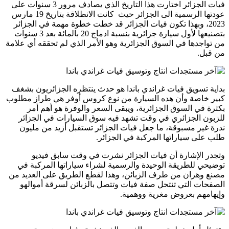
فيات الجزائر اختارت هذا التاريخ الذي يصادف مرور 3 سنوات على
عودتها الرسمية الى الجزائر حيث كانت الانطلاقة بتاريخ 19 مارس
2023، وبهذا تكون فيات الجزائر قد خطت خطوة مهمة في الجزائر
بتصنيعها لأول سيارة جزائرية بنسبة ادماج 20 بالمائة بعد 3 سنوات
من تواجدها في السوق الجزائرية وهو الأمر الذي لم تحققه أي علامة
من قبل.
بداية تسويق فيات غراندي باندا هو حدث ينتظره الجزائريون بشغف
كبير خاصة وأن هده السيارة من نوع كروس أوفر هي طراز مطلوب
بكثرة في السوق الجزائرية، ويبقى السعر والوفرة هو أهم أمر
للزبون الجزائري في وقت تشهد فيه سوق السيارات في الجزائر
ندرة غير مسبوقة، ما جعل فيات الجزائر تستقبل أزيد من مليون
طلب على سياراتها المركبة في الجزائر.
وتجدر الإشارة أن فيات الجزائر نشرت في وقت سابق فيديو
توضيحي للطريقة الوحيدة والرسمية لشراء سياراتها المركبة في
مصنع وهران من طرف الزبائن، وهذا لقطع الطريق على العديد من
الصفحات التي تنتحل صفة فيات وتتصل بالزبائن لسرقة أموالهو
وإيهامهم بعروض مغرية ووهمية.